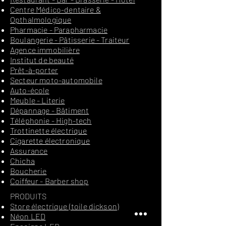
Centre Médico-dentaire &
Opthalmologique
Pharmacie - Parapharmacie
Boulangerie - Pâtisserie - Traiteur
Agence immobilière
Institut de beauté
Prêt-à-porter
Secteur moto-automobile
Auto-école
Meuble - Literie
Dépannage - Bâtiment
Téléphonie - High-tech
Trottinette électrique
Cigarette électronique
Assurance
Chicha
Boucherie
Coiffeur - Barber shop
PRODUITS
Store électrique (toile dickson)
Néon LED