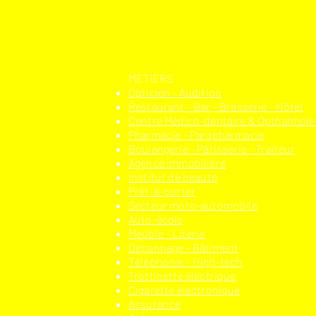
​METIERS
Opticien - Audition
Restaurant - Bar - Brasserie - Hôtel
Centre Médico-dentaire & Opthalmol
Pharmacie - Parapharmacie
Boulangerie - Pâtisserie - Traiteur
Agence immobilière
Institut de beauté
Prêt-à-porter
Secteur moto-automobile
Auto-école
Meuble - Literie
Dépannage - Bâtiment
Téléphonie - High-tech
Trottinette électrique
Cigarette électronique
Assurance