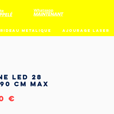
Whatsapp
te
MAINTENANT
PPELÉ
RIDEAU METALIQUE
AJOURAGE LASER
ne LED 28
490 cm MAX
Prix
00 €