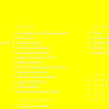
PRODUITS
AUTRES 
Store électrique (toile dickson)
Stand
Néon LED
Impressio
ogique
Enseigne LED
Plaque pr
Enseigne Drapeaux
Textile
Lunettes d’opticien
Objet pub
Lettrage non lumineux
Adhésif dépoli
Menu de restaurant lumineux
Pose avec nacelle
TYPE DE 
Marquage sur véhicule
Full light
Habillage de tôle
Full color
Matériel LED
Luxury
Impression grand format
Elegant
Acier ino
QUI SOMMES-NOUS ?
Mentions Legales