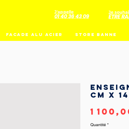
J'appelle
Je souhai
01 40 36 43 09
ÊTRE RA
FACADE ALU ACIER
STORE BANNE
Enseig
cm x 1
1 100,
Quantité
*