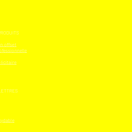
PRODUITS
n offset
ofessionnelle
licitaire
LETTRES
xydable