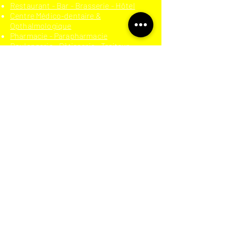
Restaurant - Bar - Brasserie - Hôtel
Centre Médico-dentaire &
Opthalmologique
Pharmacie - Parapharmacie
Boulangerie - Pâtisserie - Traiteur
Agence immobilière
Institut de beauté
Prêt-à-porter
Secteur moto-automobile
Auto-école
Meuble - Literie
Dépannage - Bâtiment
Téléphonie - High-tech
Trottinette électrique
Cigarette électronique
Assurance
Chicha
Boucherie
Coiffeur - Barber shop
PRODUITS
Store électrique (toile dickson)
Néon LED