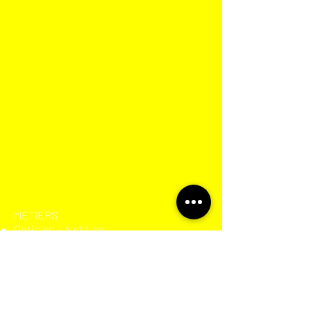
​METIERS
Opticien - Audition
Restaurant - Bar - Brasserie - Hôtel
Centre Médico-dentaire &
Opthalmologique
Pharmacie - Parapharmacie
Boulangerie - Pâtisserie - Traiteur