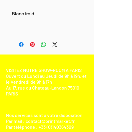
Blanc froid
VISITEZ NOTRE SHOW-ROOM À PARIS
Ouvert du Lundi au Jeudi de 9h à 19h, et
le Vendredi de 9h à 17h
Au 17, rue du Chateau-Landon 75010
PARIS​
Nos services sont à votre disposition
Par mail :
contact@printmarket.fr
Par téléphone :
+33 (0)140364309