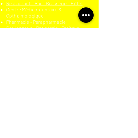
Restaurant - Bar - Brasserie - Hôtel
Centre Médico-dentaire &
Opthalmologique
Pharmacie - Parapharmacie
Boulangerie - Pâtisserie - Traiteur
Agence immobilière
Institut de beauté
Prêt-à-porter
Secteur moto-automobile
Auto-école
Meuble - Literie
Dépannage - Bâtiment
Téléphonie - High-tech
Trottinette électrique
Cigarette électronique
Assurance
Chicha
Boucherie
Coiffeur - Barber shop
PRODUITS
Store électrique (toile dickson)
Néon LED