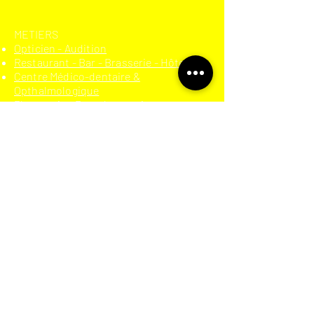
​METIERS
Opticien - Audition
Restaurant - Bar - Brasserie - Hôtel
Centre Médico-dentaire &
Opthalmologique
Pharmacie - Parapharmacie
Boulangerie - Pâtisserie - Traiteur
Agence immobilière
Institut de beauté
Prêt-à-porter
Secteur moto-automobile
Auto-école
Meuble - Literie
Dépannage - Bâtiment
Téléphonie - High-tech
Trottinette électrique
Cigarette électronique
Assurance
Chicha
Boucherie