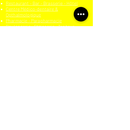
Restaurant - Bar - Brasserie - Hôtel
Centre Médico-dentaire &
Opthalmologique
Pharmacie - Parapharmacie
Boulangerie - Pâtisserie - Traiteur
Agence immobilière
Institut de beauté
Prêt-à-porter
Secteur moto-automobile
Auto-école
Meuble - Literie
Dépannage - Bâtiment
Téléphonie - High-tech
Trottinette électrique
Cigarette électronique
Assurance
Chicha
Boucherie
Coiffeur - Barber shop
PRODUITS
Store électrique (toile dickson)
Néon LED