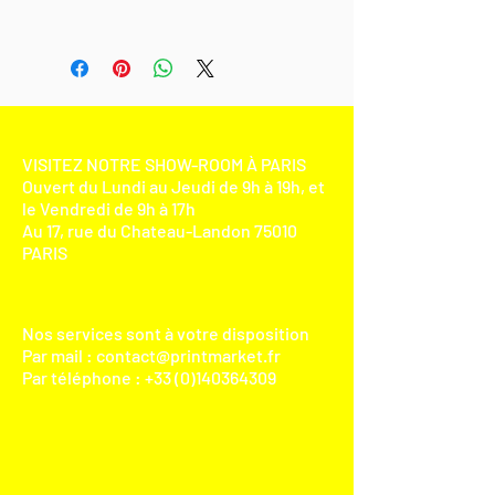
VISITEZ NOTRE SHOW-ROOM À PARIS
Ouvert du Lundi au Jeudi de 9h à 19h, et
le Vendredi de 9h à 17h
Au 17, rue du Chateau-Landon 75010
PARIS​
Nos services sont à votre disposition
Par mail :
contact@printmarket.fr
Par téléphone :
+33 (0)140364309