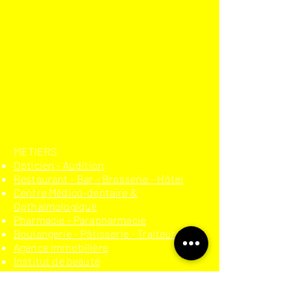
​METIERS
Opticien - Audition
Restaurant - Bar - Brasserie - Hôtel
Centre Médico-dentaire &
Opthalmologique
Pharmacie - Parapharmacie
Boulangerie - Pâtisserie - Traiteur
Agence immobilière
Institut de beauté
Prêt-à-porter
Secteur moto-automobile
Auto-école