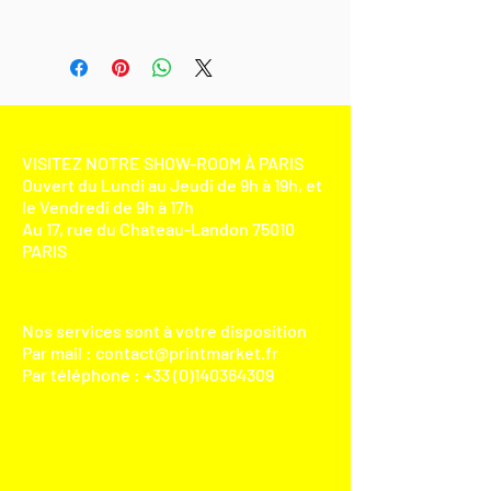
VISITEZ NOTRE SHOW-ROOM À PARIS
Ouvert du Lundi au Jeudi de 9h à 19h, et
le Vendredi de 9h à 17h
Au 17, rue du Chateau-Landon 75010
PARIS​
Nos services sont à votre disposition
Par mail :
contact@printmarket.fr
Par téléphone :
+33 (0)140364309