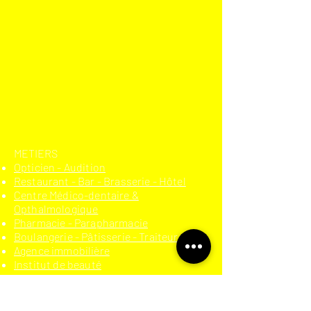
​METIERS
Opticien - Audition
Restaurant - Bar - Brasserie - Hôtel
Centre Médico-dentaire &
Opthalmologique
Pharmacie - Parapharmacie
Boulangerie - Pâtisserie - Traiteur
Agence immobilière
Institut de beauté
Prêt-à-porter
Secteur moto-automobile
Auto-école