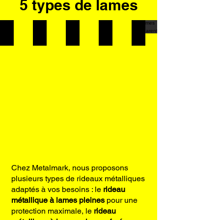
5 types de lames
Lames pleines
Lames microperforées
Grille Cobra
Grille bijoutier
Lames transparen
Chez Metalmark, nous proposons
plusieurs types de rideaux métalliques
adaptés à vos besoins : le
rideau
métallique à lames pleines
pour une
protection maximale, le
rideau