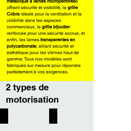
métallique à lames microperforée
s
offrant sécurité et visibilité, la
grille
Cobra
idéale pour la ventilation et la
visibilité dans les espaces
commerciaux, la
grille bijoutier
renforcée pour une sécurité accrue, et
enfin, les lames
transparentes en
polycarbonate
, alliant sécurité et
esthétique pour les vitrines haut de
gamme. Tous nos modèles sont
fabriqués sur mesure pour répondre
parfaitement à vos exigences.
2 types de
motorisation
Moteur central
Moteur tubulaire
la
performance
solution
discrète