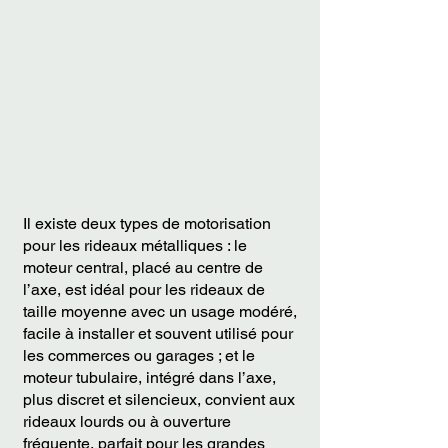
simple
pour
et
usages
efficace
intensifs
pour
rideaux
métalliques
Il existe deux types de motorisation
pour les rideaux métalliques : le
moteur central, placé au centre de
l’axe, est idéal pour les rideaux de
taille moyenne avec un usage modéré,
facile à installer et souvent utilisé pour
les commerces ou garages ; et le
moteur tubulaire, intégré dans l’axe,
plus discret et silencieux, convient aux
rideaux lourds ou à ouverture
fréquente, parfait pour les grandes