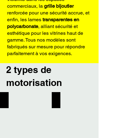
commerciaux, la
grille bijoutier
renforcée pour une sécurité accrue, et
enfin, les lames
transparentes en
polycarbonate
, alliant sécurité et
esthétique pour les vitrines haut de
gamme. Tous nos modèles sont
fabriqués sur mesure pour répondre
parfaitement à vos exigences.
2 types de
motorisation
Moteur central
Moteur tubulaire
la
performance
solution
discrète
simple
pour
et
usages
efficace
intensifs
pour