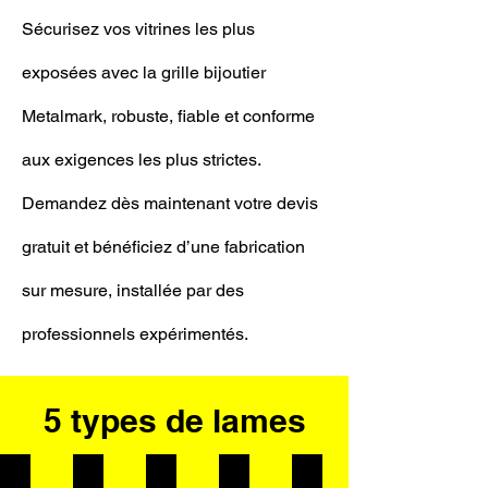
Sécurisez vos vitrines les plus
exposées avec la grille bijoutier
Metalmark, robuste, fiable et conforme
aux exigences les plus strictes.
Demandez dès maintenant votre devis
gratuit et bénéficiez d’une fabrication
sur mesure, installée par des
professionnels expérimentés.
5 types de lames
Lames pleines
Lames microperforées
Grille Cobra
Grille bijoutier
Lames transparen